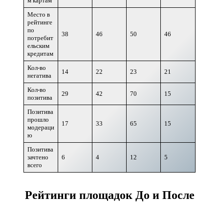
м картам
Место в
рейтинге
по
38
46
50
46
потребит
ельским
кредитам
Кол-во
14
22
23
21
негатива
Кол-во
29
42
70
15
позитива
Позитива
прошло
17
33
65
15
модераци
ю
Позитива
зачтено
6
4
12
5
всего
Рейтинги площадок До и После