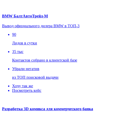
BMW БалтАвтоТрейд-М
Вывод официального дилера BMW в ТОП-3
90
Лидов в сутки
35 тыс
Контактов собрано в клиентской базе
Убрали негатив
из ТОП поисковой выдачи
Хочу так же
Посмотреть кейс
Разработка 3D комикса для коммерческого банка