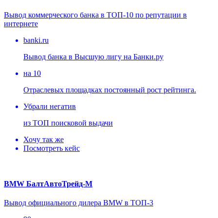
Вывод коммерческого банка в ТОП-10 по репутации в
интернете
banki.ru
Вывод банка в Высшую лигу на Банки.ру
на 10
Отраслевых площадках постоянный рост рейтинга.
Убрали негатив
из ТОП поисковой выдачи
Хочу так же
Посмотреть кейс
BMW БалтАвтоТрейд-М
Вывод официального дилера BMW в ТОП-3